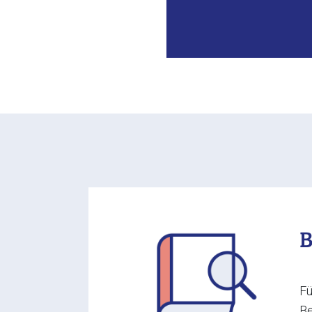
B
Fü
Be