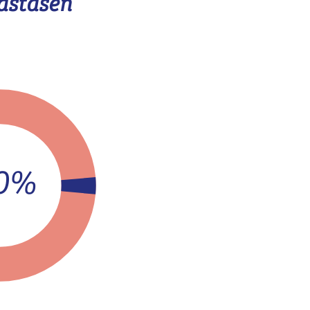
astasen
,0%