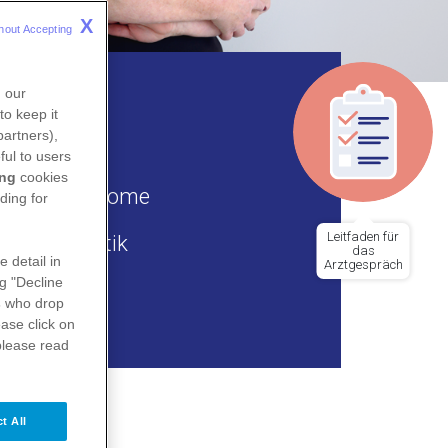
X
hout Accepting 
n our
to keep it
partners),
ful to users
ing
cookies
 ihre Symptome
ding for
Leitfaden für
nd Diagnostik
das
e detail in
Arztgespräch
ng "Decline
s
who drop
ase click on
please read
t All