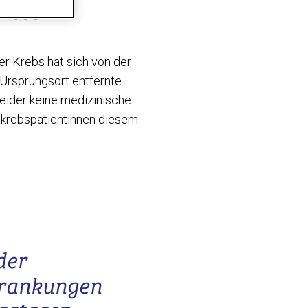
krebs
er Krebs hat sich von der
 Ursprungsort entfernte
leider keine medizinische
ustkrebspatientinnen diesem
der
krankungen