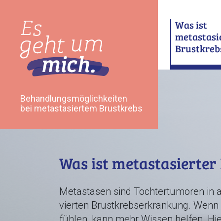
Skip
to
Was ist
main
metastasi
content
Brustkreb
Behandlungsmöglichkeiten
bei metastasiertem Brustkrebs
Was ist metastasierter
Metastasen sind Tochtertumoren in an
vierten Brustkrebserkrankung. Wenn S
fühlen, kann mehr Wissen helfen. Hi