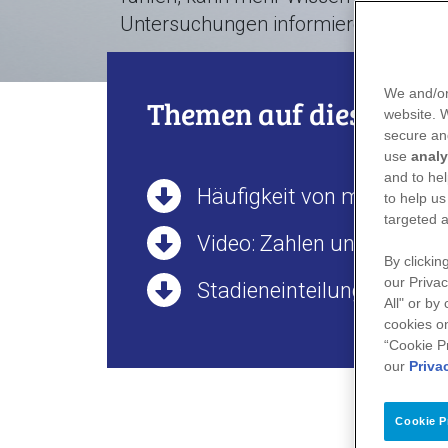
Untersuchungen informieren.
We and/or
Themen auf dieser Seit
website.
secure an
use
analy
and to hel
Häufigkeit von metastasi
to help us
targeted a
Video: Zahlen und Fakten 
By clickin
our Privac
Stadieneinteilung bei Bru
All" or by
cookies on
“Cookie P
our
Priva
Cookie P