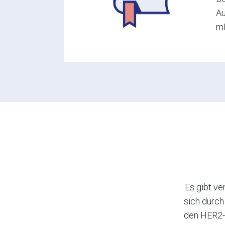
Au
m
Es gibt v
sich durc
den HER2-S