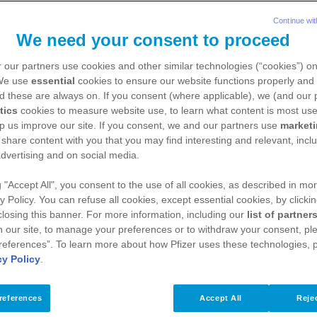
Continue wit
We need your consent to proceed
 our partners use cookies and other similar technologies (“cookies”) o
e
 We use
essential
cookies to ensure our website functions properly and 
d these are always on. If you consent (where applicable), we (and our 
tics
cookies to measure website use, to learn what content is most use
p us improve our site. If you consent, we and our partners use
market
ertem Brustkrebs
Metastasen und
 share content with you that you may find interesting and relevant, inclu
dvertising and on social media.
zu Brustkrebs
Untersuchung u
g "Accept All", you consent to the use of all cookies, as described in mor
y Policy. You can refuse all cookies, except essential cookies, by clicki
stkrebs
 closing this banner. For more information, including our
list of partner
 our site, to manage your preferences or to withdraw your consent, ple
references”. To learn more about how Pfizer uses these technologies, 
cy Policy
.
references
Accept All
Rejec