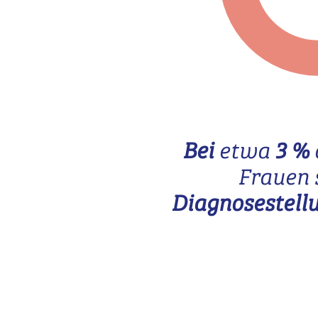
Bei
etwa
3 %
Frauen 
Diagnosestell