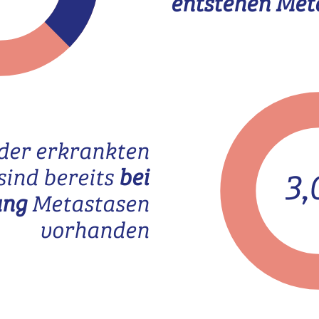
entstehen Met
der erkrankten
sind bereits
bei
3
ung
Metastasen
vorhanden