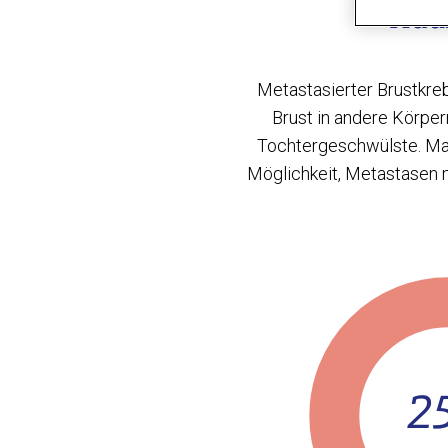
Häuf
Metastasierter Brustkreb
Brust in andere Körper
Tochtergeschwülste. Man 
Möglichkeit, Metastasen mi
2