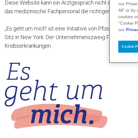
Diese Website kann ein Arztgespräch nicht ersetzen. Für
our Privac
All" or by
das medizinische Fachpersonal die richtigen Ansprechpa
cookies on
“Cookie P
„Es geht um mich“ ist eine Initiative von Pfizer Oncology
our
Priva
Sitz in New York. Der Unternehmenszweig Pfizer Oncol
Krebserkrankungen.
Cookie P