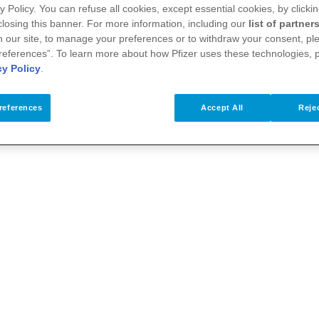
 alle medizinischen Fragen bleiben Arzt oder Ärztin und
y Policy. You can refuse all cookies, except essential cookies, by clicki
 closing this banner. For more information, including our
list of partner
rtner.
 our site, to manage your preferences or to withdraw your consent, ple
references”. To learn more about how Pfizer uses these technologies, 
. Pfizer ist ein weltweit vertretener Pharmakonzern mit
cy Policy
.
ogy widmet sich der Erforschung und Behandlung von
references
Accept All
Rejec