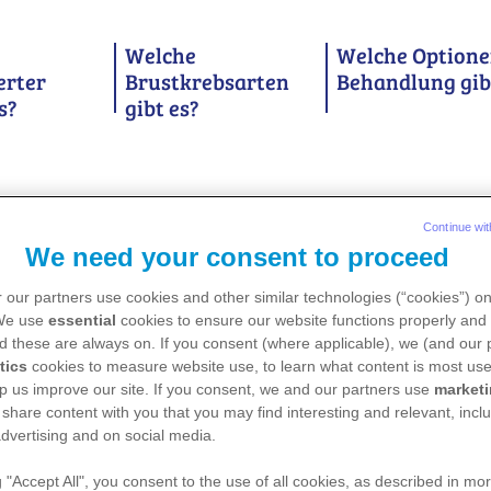
Welche
Welche Optione
erter
Brustkrebsarten
Behandlung gib
s?
gibt es?
Continue wit
We need your consent to proceed
 our partners use cookies and other similar technologies (“cookies”) o
 We use
essential
cookies to ensure our website functions properly and 
d these are always on. If you consent (where applicable), we (and our 
Patientinnen mit metastasiertem Brustkrebs über die
tics
cookies to measure website use, to learn what content is most use
ieren. Auf dieser Website wird aufgrund der
p us improve our site. If you consent, we and our partners use
market
 Lesbarkeit das Femininum im Zusammenhang mit
 share content with you that you may find interesting and relevant, inclu
dvertising and on social media.
benso angesprochen.
g "Accept All", you consent to the use of all cookies, as described in mor