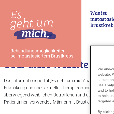
Skip
to
Was ist
main
metastasi
content
Brustkreb
Behandlungsmöglichkeiten
bei metastasiertem Brustkrebs
Über diese Website
We and/or
website.
secure an
Das Informationsportal „Es geht um mich“ hat zum Ziel, 
use
analy
Erkrankung und über aktuelle Therapieoptionen zu inform
and to hel
überwiegend weiblichen Betroffenen und der besseren
to help us
targeted a
Patientinnen verwendet. Männer mit Brustkrebs sind e
By clickin