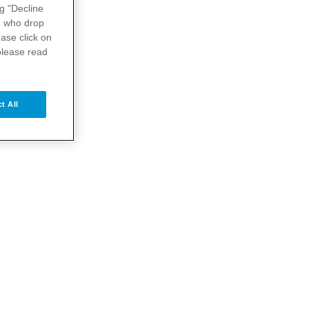
ng "Decline
s
who drop
ase click on
please read
t All