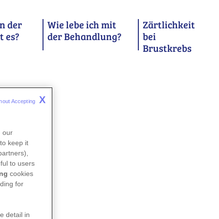
n der
Wie lebe ich mit
Zärtlichkeit
t es?
der Behandlung?
bei
Brustkrebs
X
hout Accepting 
n our
to keep it
partners),
ful to users
ing
cookies
ding for
e detail in