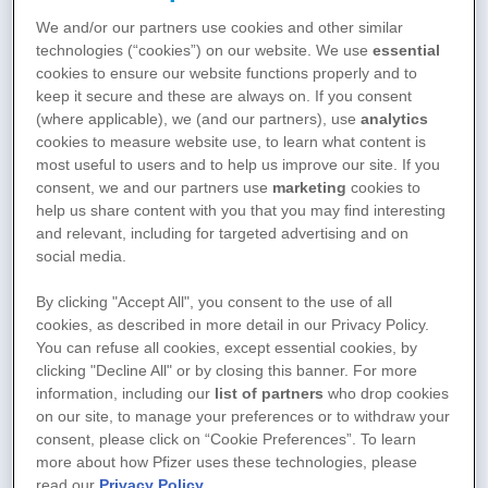
We and/or our partners use cookies and other similar
technologies (“cookies”) on our website. We use
essential
cookies to ensure our website functions properly and to
keep it secure and these are always on. If you consent
(where applicable), we (and our partners), use
analytics
cookies to measure website use, to learn what content is
most useful to users and to help us improve our site. If you
consent, we and our partners use
marketing
cookies to
help us share content with you that you may find interesting
and relevant, including for targeted advertising and on
social media.
Alltag leben
By clicking "Accept All", you consent to the use of all
cookies, as described in more detail in our Privacy Policy.
Aktiv werden: Brustkrebs und
You can refuse all cookies, except essential cookies, by
clicking "Decline All" or by closing this banner. For more
Sport
information, including our
list of partners
who drop cookies
on our site, to manage your preferences or to withdraw your
Bereits mit moderatem Training wie
consent, please click on “Cookie Preferences”. To learn
Spaziergängen und Yoga können Sie
more about how Pfizer uses these technologies, please
read our
Privacy Policy
.